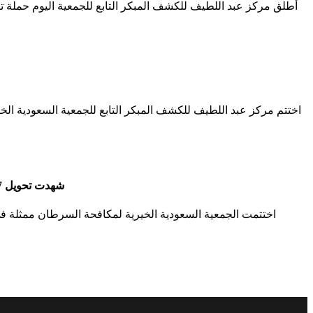
أطلق مركز عبد اللطيف للكشف المبكر التابع للجمعية اليوم حملة
اختتم مركز عبد اللطيف للكشف المبكر التابع للجمعية السعودية ا
شهدت تحويل 7 سيدات مشتبه بإصابتهن للمستشفيات المتخصصة حملة واجهي خوفك للتوعية بسرطان الثدي تختتم فعالياتها بمشاركة (6,584 ) سيدة
اختتمت الجمعية السعودية الخيرية لمكافحة السرطان ممثلة ف