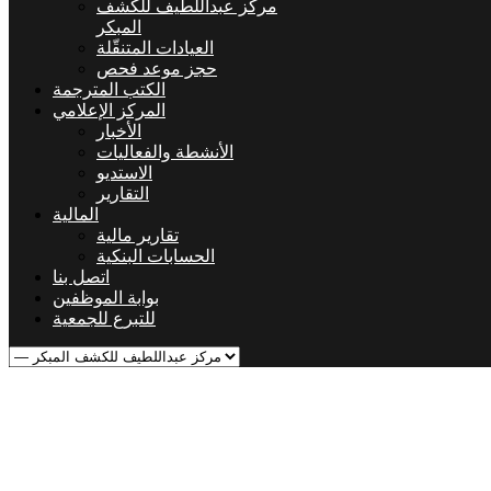
مركز عبداللطيف للكشف
المبكر
العيادات المتنقّلة
حجز موعد فحص
الكتب المترجمة
المركز الإعلامي
الأخبار
الأنشطة والفعاليات
الاستديو
التقارير
المالية
تقارير مالية
الحسابات البنكية
اتصل بنا
بوابة الموظفين
للتبرع للجمعية