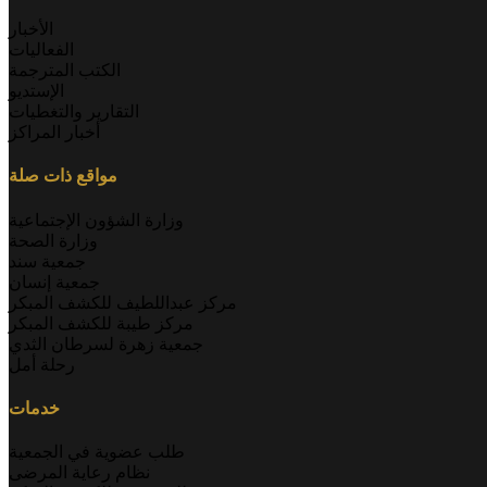
الأخبار
الفعاليات
الكتب المترجمة
الإستديو
التقارير والتغطيات
أخبار المراكز
مواقع ذات صلة
وزارة الشؤون الإجتماعية
وزارة الصحة
جمعية سند
جمعية إنسان
مركز عبداللطيف للكشف المبكر
مركز طيبة للكشف المبكر
جمعية زهرة لسرطان الثدي
رحلة أمل
خدمات
طلب عضوية في الجمعية
نظام رعاية المرضى