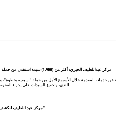
مركز عبداللطيف الخيري: أكثر من (1,900) سيدة استفدن من حملة "اسبقيه بخطوة" للكشف عن سرطان الثدي في أسبوعها الأول
 عن خدماته المقدمة خلال الأسبوع الأول من حملة "اسبقيه بخطوة"، 
…
الثدي، وتحفيز السيدات على إجراء الفحوص
مركز عبد اللطيف للكشف المبكر يطلق حملة التوعية عن سرطان الثدي "اسبقيه بخطوة"